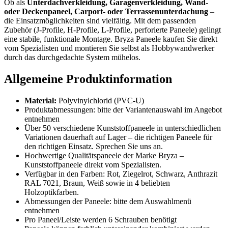
Ob als
Unterdachverkleidung, Garagenverkleidung, Wand-
oder Deckenpaneel, Carport- oder Terrassenunterdachung
–
die Einsatzmöglichkeiten sind vielfältig. Mit dem passenden
Zubehör (J-Profile, H-Profile, L-Profile, perforierte Paneele) gelingt
eine stabile, funktionale Montage. Bryza Paneele kaufen Sie direkt
vom Spezialisten und montieren Sie selbst als Hobbywandwerker
durch das durchgedachte System mühelos.
Allgemeine Produktinformation
Material:
Polyvinylchlorid (PVC-U)
Produktabmessungen: bitte der Variantenauswahl im Angebot
entnehmen
Über 50 verschiedene Kunststoffpaneele in unterschiedlichen
Variationen dauerhaft auf Lager – die richtigen Paneele für
den richtigen Einsatz. Sprechen Sie uns an.
Hochwertige Qualitätspaneele der Marke Bryza –
Kunststoffpaneele direkt vom Spezialisten.
Verfügbar in den Farben: Rot, Ziegelrot, Schwarz, Anthrazit
RAL 7021, Braun, Weiß sowie in 4 beliebten
Holzoptikfarben.
Abmessungen der Paneele: bitte dem Auswahlmenü
entnehmen
Pro Paneel/Leiste werden 6 Schrauben benötigt