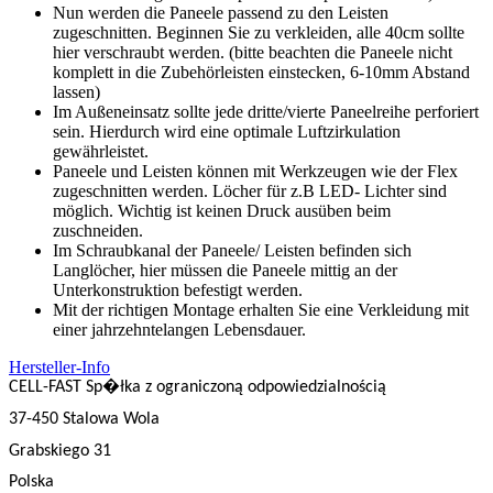
Nun werden die Paneele passend zu den Leisten
zugeschnitten. Beginnen Sie zu verkleiden, alle 40cm sollte
hier verschraubt werden. (bitte beachten die Paneele nicht
komplett in die Zubehörleisten einstecken, 6-10mm Abstand
lassen)
Im Außeneinsatz sollte jede dritte/vierte Paneelreihe perforiert
sein. Hierdurch wird eine optimale Luftzirkulation
gewährleistet.
Paneele und Leisten können mit Werkzeugen wie der Flex
zugeschnitten werden. Löcher für z.B LED- Lichter sind
möglich. Wichtig ist keinen Druck ausüben beim
zuschneiden.
Im Schraubkanal der Paneele/ Leisten befinden sich
Langlöcher, hier müssen die Paneele mittig an der
Unterkonstruktion befestigt werden.
Mit der richtigen Montage erhalten Sie eine Verkleidung mit
einer jahrzehntelangen Lebensdauer.
Hersteller-Info
CELL-FAST Sp�łka z ograniczoną odpowiedzialnością
37-450 Stalowa Wola
Grabskiego 31
Polska