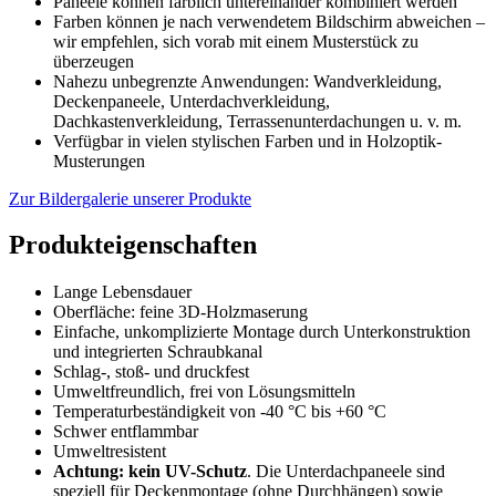
Paneele können farblich untereinander kombiniert werden
Farben können je nach verwendetem Bildschirm abweichen –
wir empfehlen, sich vorab mit einem Musterstück zu
überzeugen
Nahezu unbegrenzte Anwendungen: Wandverkleidung,
Deckenpaneele, Unterdachverkleidung,
Dachkastenverkleidung, Terrassenunterdachungen u. v. m.
Verfügbar in vielen stylischen Farben und in Holzoptik-
Musterungen
Zur Bildergalerie unserer Produkte
Produkteigenschaften
Lange Lebensdauer
Oberfläche: feine 3D-Holzmaserung
Einfache, unkomplizierte Montage durch Unterkonstruktion
und integrierten Schraubkanal
Schlag-, stoß- und druckfest
Umweltfreundlich, frei von Lösungsmitteln
Temperaturbeständigkeit von -40 °C bis +60 °C
Schwer entflammbar
Umweltresistent
Achtung: kein UV-Schutz
. Die Unterdachpaneele sind
speziell für Deckenmontage (ohne Durchhängen) sowie