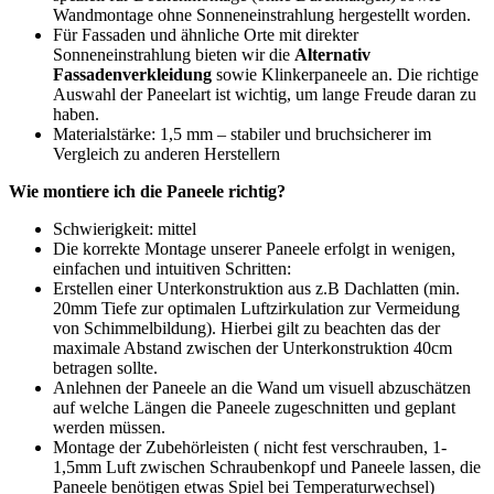
Wandmontage ohne Sonneneinstrahlung hergestellt worden.
Für Fassaden und ähnliche Orte mit direkter
Sonneneinstrahlung bieten wir die
Alternativ
Fassadenverkleidung
sowie Klinkerpaneele an. Die richtige
Auswahl der Paneelart ist wichtig, um lange Freude daran zu
haben.
Materialstärke: 1,5 mm – stabiler und bruchsicherer im
Vergleich zu anderen Herstellern
W
ie montiere ich die Paneele richtig?
Schwierigkeit: mittel
Die korrekte Montage unserer Paneele erfolgt in wenigen,
einfachen und intuitiven Schritten:
Erstellen einer Unterkonstruktion aus z.B Dachlatten (min.
20mm Tiefe zur optimalen Luftzirkulation zur Vermeidung
von Schimmelbildung). Hierbei gilt zu beachten das der
maximale Abstand zwischen der Unterkonstruktion 40cm
betragen sollte.
Anlehnen der Paneele an die Wand um visuell abzuschätzen
auf welche Längen die Paneele zugeschnitten und geplant
werden müssen.
Montage der Zubehörleisten ( nicht fest verschrauben, 1-
1,5mm Luft zwischen Schraubenkopf und Paneele lassen, die
Paneele benötigen etwas Spiel bei Temperaturwechsel)