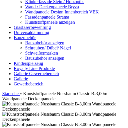
Klinkerfassade Stein / Holzoptik
Wand / Deckenpaneele Bryza
Wandpaneele Design Innenbereich VEK
Fassadenpaneele Strama
Kunststoffpaneele anzeigen
Glasfaserbewehrung
Universaldämmung
Bauzubehör
Bauzubehör anzeigen
Schrauben/ Dübel/ Nägel
Schweißermasken
Bauzubehör anzeigen
Kinderspielzeug
Royalty Line Produkte
Gallerie
Gewerbebereich
Gallerie
Gewerbebereich
Startseite
»
Kunststoffpaneele Nussbaum Classic B-3,00m
Wandpaneele Deckenpaneele