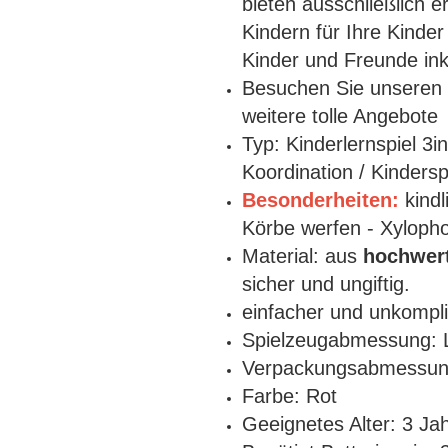
bieten ausschließlich 
Kindern für Ihre Kinder
Kinder und Freunde ink
Besuchen Sie unseren 
weitere tolle Angebote
Typ:
Kinderlernspiel 3
Koordination /
Kinderspi
Besonderheiten:
kind
Körbe werfen - Xyloph
M
aterial:
aus
hochwert
sicher und ungiftig.
einfacher und unkompl
Spielzeugabmessung:
L
Verpackungsabmessu
Farbe: Rot
Geeignetes Alter: 3 Jah