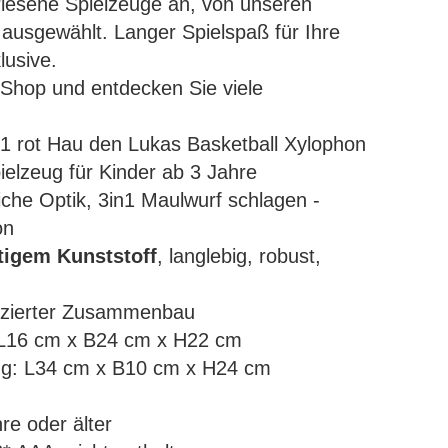
erlesene Spielzeuge an, von unseren
 ausgewählt. Langer Spielspaß für Ihre
lusive.
Shop und entdecken Sie viele
in1 rot Hau den Lukas Basketball Xylophon
elzeug für Kinder ab 3 Jahre
liche Optik, 3in1 Maulwurf schlagen -
on
igem Kunststoff
, langlebig, robust,
izierter Zusammenbau
16 cm x B24 cm x H22 cm
ng:
L34 cm x B10 cm x H24 cm
re oder älter