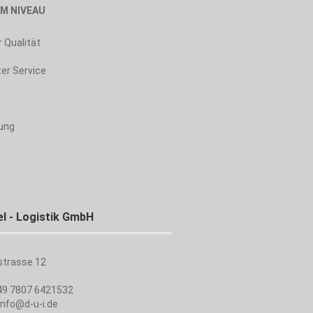
EM NIVEAU
 Qualität
er Service
ung
el - Logistik GmbH
strasse 12
49 7807 6421532
info@d-u-i.de