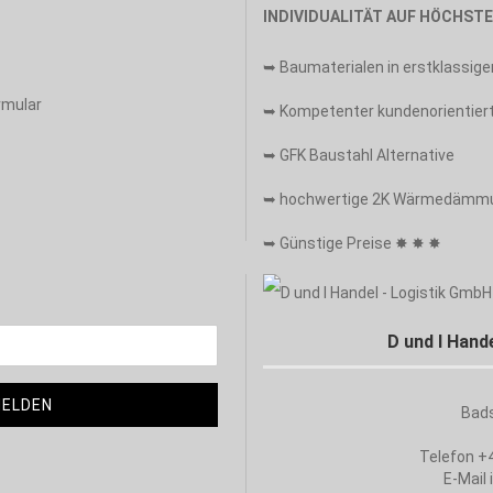
INDIVIDUALITÄT AUF HÖCHST
➥ Baumaterialen in erstklassiger
rmular
➥ Kompetenter kundenorientiert
➥ GFK Baustahl Alternative
➥ hochwertige 2K Wärmedämm
➥ Günstige Preise ✸ ✸ ✸
D und I Hand
Bad
Telefon +
E-Mail 