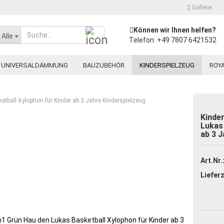
Gallerie
Können wir Ihnen helfen?
Währung auswählen
Alle
Telefon: +49 7807 6421532
UNIVERSALDÄMMUNG
BAUZUBEHÖR
KINDERSPIELZEUG
ROYA
Lieferland
etball Xylophon für Kinder ab 3 Jahre Kinderspielzeug
Kinder
Lukas 
ab 3 J
Konto erstellen
Art.Nr.
Passwort vergessen
Lieferz