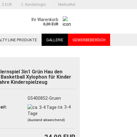
EUR
Kundenlogin
Merkzettel
Ihr Warenkorb
0,00 EUR
LTY LINE PRODUKTE
GALLERIE
GEWERBEBEREICH
lernspiel 3in1 Grün Hau den
Basketball Xylophon für Kinder
ahre Kinderspielzeug
:
GS400852-Gruen
?
eit:
ca. 3-4
Tage
(Ausland abweichend)