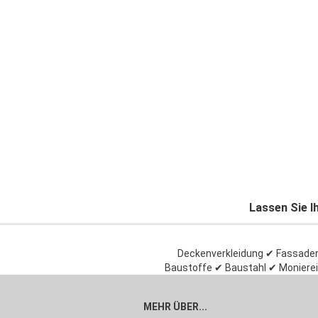
Lassen Sie I
Deckenverkleidung ✔ Fassadenv
Baustoffe ✔ Baustahl ✔ Moniereis
MEHR ÜBER...